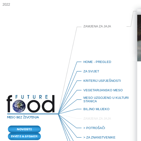
2022
ZAMJENA ZA JAJA
HOME - PREGLED
ZA SVIJET
KRITERIJ USPJEŠNOSTI
VEGETARIJANSKO MESO
MESO UZGOJENO U KULTURI
STANICA
BILJNO MLIJEKO
ZAMJENA ZA JAJA
ZAMJENA ZA JAJA
> POTROŠAČI
> ZA ZNANSTVENIKE